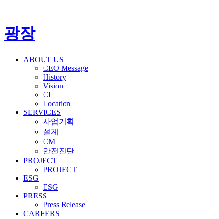
광장
ABOUT US
CEO Message
History
Vision
CI
Location
SERVICES
사업기획
설계
CM
안전진단
PROJECT
PROJECT
ESG
ESG
PRESS
Press Release
CAREERS