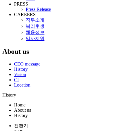
PRESS
Press Release
CAREERS
직무소개
복리후생
채용정보
입사지원
About us
CEO message
History
Vision
CI
Location
History
Home
About us
History
전환기